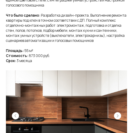
едином цветовом стиле, с интеграцией умных устройств и настройкой
голосового помощника
Что было сделано:
Разработка дизайн-проекта. Выполнение ремонта
квартиры под ключ в точном соответствии с ДП. Полный комплекс
отделочно-монтажных работ: электромонтаж, подготовка и отделка
стен, полов, потолков, подбор мебели, монтаж кухни и сантехники,
монтаж умных устройств (выключатели, электрокарнизы), настройка
сценариев автоматизации и голосовых помощников
Площадь:
55
м
²
Стоимость:
873 000 руб.
Срок:
3 месяца