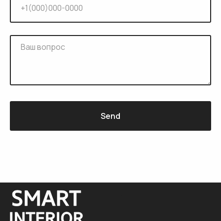
Send
.