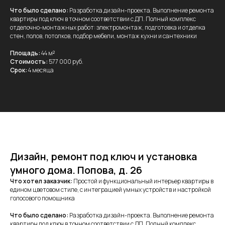
Что было сделано:
Разработка дизайн-проекта. Выполнение ремонта
квартиры под ключ в точном соответствии с ДП. Полный комплекс
отделочно-монтажных работ: электромонтаж, подготовка и отделка
стен, полов, потолков, подбор мебели, монтаж кухни и сантехники
Площадь:
44 м
²
Стоимость:
577 000 руб.
Срок:
4 месяца
Дизайн, ремонт под ключ и установка
умного дома. Попова, д. 26
Что хотел заказчик:
Простой и функциональный интерьер квартиры в
едином цветовом стиле, с интеграцией умных устройств и настройкой
голосового помощника
Что было сделано:
Разработка дизайн-проекта. Выполнение ремонта
квартиры под ключ в точном соответствии с ДП. Полный комплекс