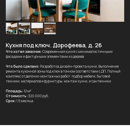
Кухня под ключ. Дорофеева, д. 26
Что хотел заказчик:
Современная кухня с минималистичными
фасадами и фактурными элементами из дерева
Что было сделано:
Разработка дизайн-проекта кухни. Выполнение
ремонта кухонной зоны под ключ в точном соответствии с ДП. Полный
комплекс отделочно-монтажных работ: подбор мебели, бытовой
техники, материалов и фурнитуры, монтаж кухни, и сантехники
Площадь:
12 м
²
Стоимость:
320 000 руб.
Срок:
1,5 месяца