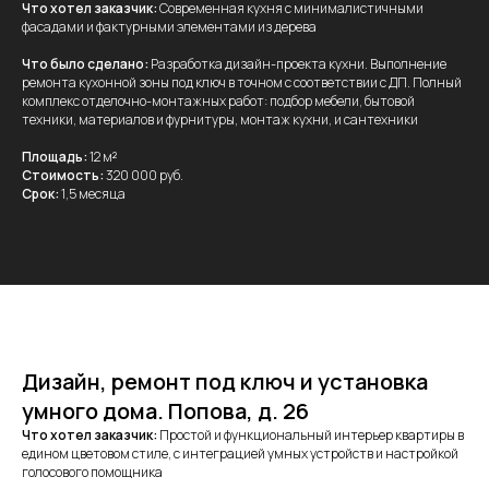
Что хотел заказчик:
Современная кухня с минималистичными
фасадами и фактурными элементами из дерева
Что было сделано:
Разработка дизайн-проекта кухни. Выполнение
ремонта кухонной зоны под ключ в точном с соответствии с ДП. Полный
комплекс отделочно-монтажных работ: подбор мебели, бытовой
техники, материалов и фурнитуры, монтаж кухни, и сантехники
Площадь:
12 м
²
Стоимость:
320 000 руб.
Срок:
1,5 месяца
Дизайн, ремонт под ключ и установка
умного дома. Попова, д. 26
Что хотел заказчик:
Простой и функциональный интерьер квартиры в
едином цветовом стиле, с интеграцией умных устройств и настройкой
голосового помощника